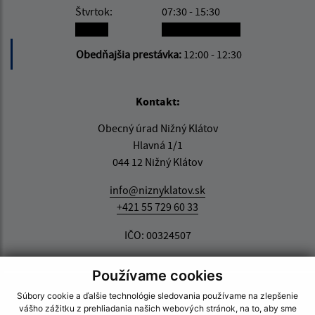
Štvrtok:
07:30 - 15:30
Piatok:
nestránkový deň
Obedňajšia prestávka:
12:00 - 12:30
Kontakt:
Obecný úrad Nižný Klátov
Hlavná 1/1
044 12 Nižný Klátov
info@niznyklatov.sk
+421 55 729 60 33
IČO: 00324507
Používame cookies
Súbory cookie a ďalšie technológie sledovania používame na zlepšenie
vášho zážitku z prehliadania našich webových stránok, na to, aby sme