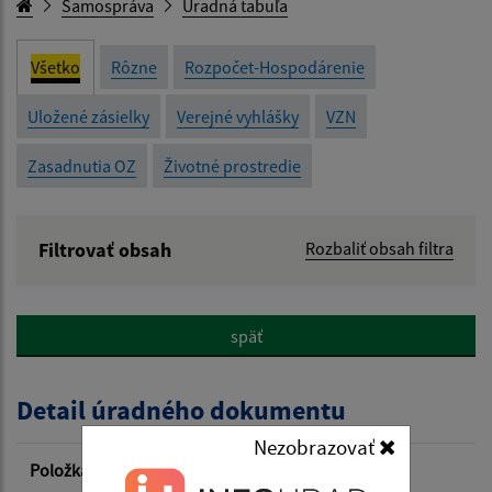
Samospráva
Úradná tabuľa
Všetko
Rôzne
Rozpočet-Hospodárenie
Uložené zásielky
Verejné vyhlášky
VZN
Zasadnutia OZ
Životné prostredie
Filtrovať obsah
Rozbaliť obsah filtra
Názov:
späť
Popis:
Detail úradného dokumentu
Dátum zverejnenia od:
Nezobrazovať
Položka
Informácia