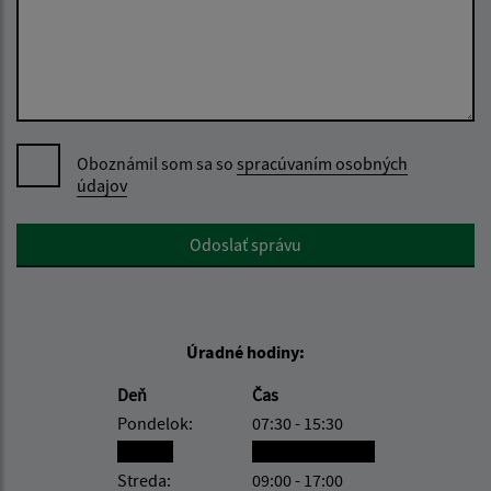
Oboznámil som sa so
spracúvaním osobných
údajov
Google reCaptcha Response
Odoslať správu
Úradné hodiny:
Deň
Čas
Pondelok:
07:30 - 15:30
Utorok:
nestránkový deň
Streda:
09:00 - 17:00