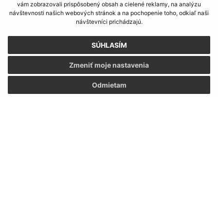
vám zobrazovali prispôsobený obsah a cielené reklamy, na analýzu
návštevnosti našich webových stránok a na pochopenie toho, odkiaľ naši
návštevníci prichádzajú.
SÚHLASÍM
Zmeniť moje nastavenia
Odmietam
Informácie o stránke:
Vyhlásenie o prístupnosti
Autorské práva
Ochrana osobných údajov
Navigácia:
Vytlačiť aktuálnu stránku
Mapa stránok