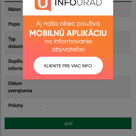
Dátum zverejnenia do:
Názov
Popis
Filtrovať
Reset
Typ
dokumentu
Doplňujúce
informácie
Dátum
zverejnenia
Prílohy
-
späť