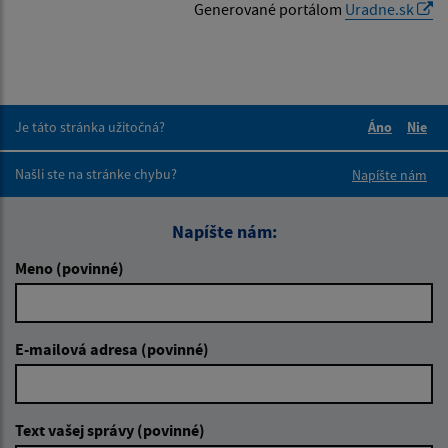
Generované portálom
Uradne.sk
Je táto stránka užitočná?
Áno
Nie
Boli tieto 
Boli 
Našli ste na stránke chybu?
Napíšte nám
Napíšte nám:
Meno (povinné)
E-mailová adresa (povinné)
Text vašej správy (povinné)