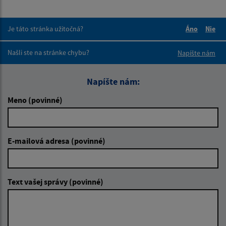
Je táto stránka užitočná?
Áno
Nie
Boli tieto 
Boli 
Našli ste na stránke chybu?
Napíšte nám
Napíšte nám:
Meno (povinné)
E-mailová adresa (povinné)
Text vašej správy (povinné)