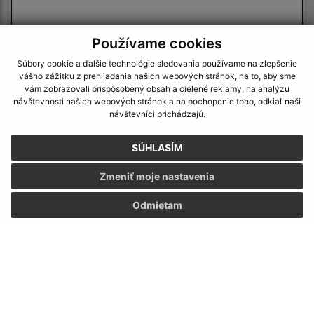
Používame cookies
Oboznámil som sa so
spracúvaním osobných
Súbory cookie a ďalšie technológie sledovania používame na zlepšenie
údajov
vášho zážitku z prehliadania našich webových stránok, na to, aby sme
vám zobrazovali prispôsobený obsah a cielené reklamy, na analýzu
Google reCaptcha Response
návštevnosti našich webových stránok a na pochopenie toho, odkiaľ naši
Odoslať správu
návštevníci prichádzajú.
SÚHLASÍM
Úradné hodiny:
Zmeniť moje nastavenia
Deň
Čas
Odmietam
Pondelok:
07:30 - 15:30
Utorok:
nestránkový deň
Streda:
09:00 - 17:00
Štvrtok:
07:30 - 15:30
Piatok:
nestránkový deň