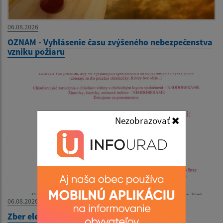
06.08.2026
OZNAM - Vyhlásenie času zvýšeného nebezpečenstva
vzniku požiaru
Nezobrazovať
06.08.2026
Zber elektroodpadu - 11.8.2026