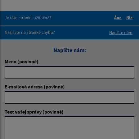
Je táto stránka užitočná?
Áno
Nie
Boli tieto 
Boli 
Našli ste na stránke chybu?
Napíšte nám
Napíšte nám:
Meno (povinné)
E-mailová adresa (povinné)
Text vašej správy (povinné)