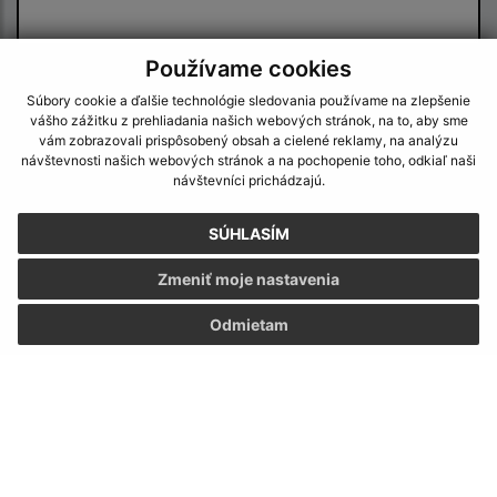
Používame cookies
Oboznámil som sa so
spracúvaním osobných
Súbory cookie a ďalšie technológie sledovania používame na zlepšenie
údajov
vášho zážitku z prehliadania našich webových stránok, na to, aby sme
vám zobrazovali prispôsobený obsah a cielené reklamy, na analýzu
Google reCaptcha Response
návštevnosti našich webových stránok a na pochopenie toho, odkiaľ naši
Odoslať správu
návštevníci prichádzajú.
SÚHLASÍM
Úradné hodiny:
Zmeniť moje nastavenia
Deň
Čas
Odmietam
Pondelok:
07:30 - 15:30
Utorok:
nestránkový deň
Streda:
09:00 - 17:00
Štvrtok:
07:30 - 15:30
Piatok:
nestránkový deň