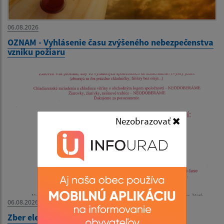
06.08.2026
OZNAM - Vyhlásenie času zvýšeného nebezpečenstva
vzniku požiaru
Nezobrazovať
06.08.2026
Zber elektroodpadu - 11.8.2026