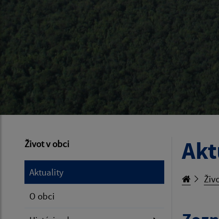
Akt
Život v obci
Aktuality
Živo
O obci