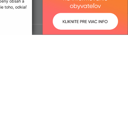
obený obsah a
e toho, odkiaľ
ované:
Správca obsahu: