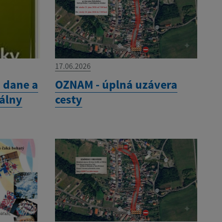
17.06.2026
- dane a
OZNAM - úplná uzávera
álny
cesty