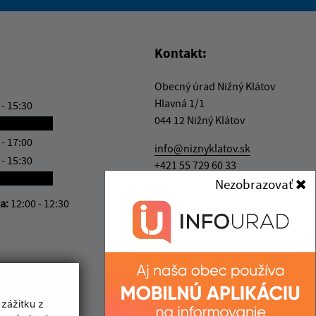
vás užitočné?
e pre vás užitočné?
Kontakt:
Obecný úrad Nižný Klátov
Hlavná 1/1
 - 15:30
044 12 Nižný Klátov
ránkový deň
 - 17:00
info@niznyklatov.sk
 - 15:30
+421 55 729 60 33
ránkový deň
Nezobrazovať
IČO: 00324507
ka:
12:00 - 12:30
 zážitku z