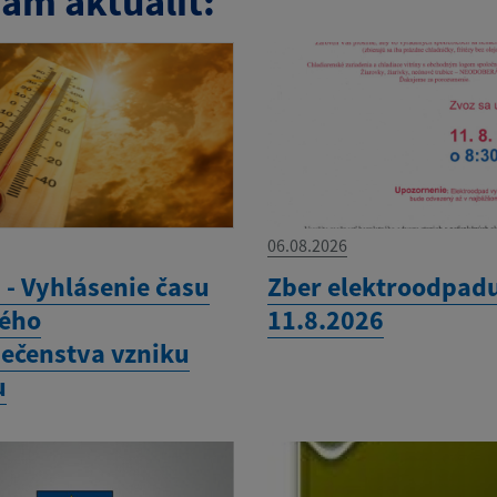
am aktualít:
06.08.2026
- Vyhlásenie času
Zber elektroodpadu
ého
11.8.2026
ečenstva vzniku
u