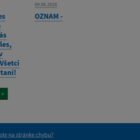
09.06.2026
es
OZNAM -
m
ás
les,
v
 Všetci
ítaní!
>
 ste na stránke chybu?