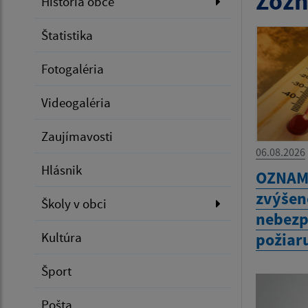
Zozn
História obce
Štatistika
Fotogaléria
Videogaléria
Zaujímavosti
06.08.2026
Hlásnik
OZNAM 
zvýšen
Školy v obci
nebezp
požiar
Kultúra
Šport
Pošta