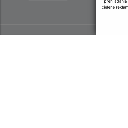
prehliadania
cielené rekla
Informácie o stránke:
Navigácia: