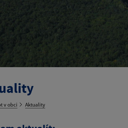
uality
t v obci
Aktuality