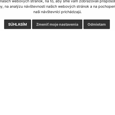
 našich webových stránok, na to, aby sme vám zobrazovali prispôs
my, na analýzu návštevnosti našich webových stránok a na pochopeni
naši návštevníci prichádzajú.
SÚHLASÍM
Zmeniť moje nastavenia
Odmietam
Rýchle odkazy:
Aktualiz