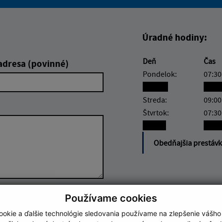
Boli tieto informácie pre 
Boli tieto informáci
Úradné hodiny:
Deň
Čas
adresa (povinné)
Pondelok:
07:30
Utorok:
nest
Streda:
09:00
Štvrtok:
07:30
Piatok:
nest
Obedňajšia prestáv
Používame cookies
Google reCaptcha Response
Odoslať správu
okie a ďalšie technológie sledovania používame na zlepšenie vášho