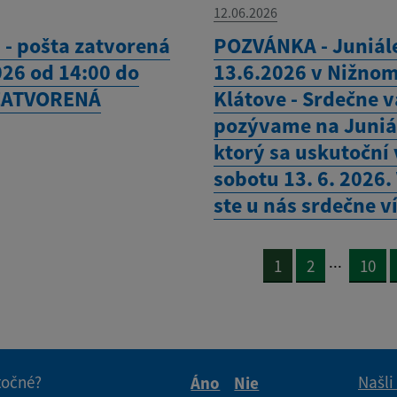
12.06.2026
- pošta zatvorená
POZVÁNKA - Juniál
026 od 14:00 do
13.6.2026 v Nižno
ZATVORENÁ
Klátove - Srdečne v
pozývame na Juniá
ktorý sa uskutoční 
sobotu 13. 6. 2026.
ste u nás srdečne v
...
1
2
10
itočné?
Našli
Áno
Nie