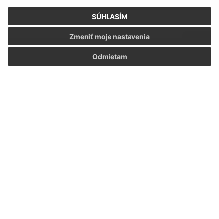
SÚHLASÍM
Zmeniť moje nastavenia
Odmietam
Oboznámil som sa so
spracúvaním osobných
údajov
Google reCaptcha Response
Odoslať správu
Úradné hodiny:
Deň
Čas
Pondelok:
07:30 - 15:30
Utorok:
nestránkový deň
Streda:
09:00 - 17:00
Štvrtok:
07:30 - 15:30