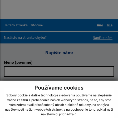
Je táto stránka užitočná?
Áno
Nie
Boli tieto 
Boli 
Našli ste na stránke chybu?
Napíšte nám
Napíšte nám:
Meno (povinné)
E-mailová adresa (povinné)
Používame cookies
Súbory cookie a ďalšie technológie sledovania používame na zlepšenie
vášho zážitku z prehliadania našich webových stránok, na to, aby sme
Text vašej správy (povinné)
vám zobrazovali prispôsobený obsah a cielené reklamy, na analýzu
návštevnosti našich webových stránok a na pochopenie toho, odkiaľ naši
návštevníci prichádzajú.