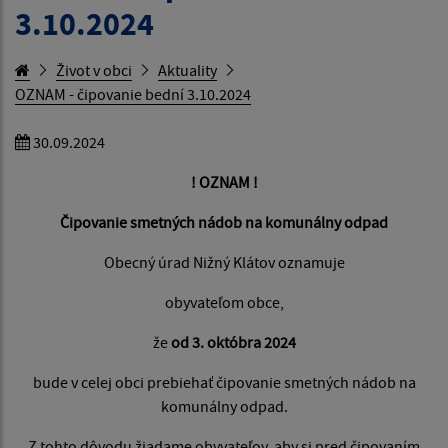
3.10.2024
Život v obci
Aktuality
OZNAM - čipovanie bední 3.10.2024
30.09.2024
! OZNAM !
Čipovanie smetných nádob na komunálny odpad
Obecný úrad Nižný Klátov oznamuje
obyvateľom obce,
že
od
3. októbra 2024
bude v celej obci prebiehať čipovanie smetných nádob na
komunálny odpad.
Z tohto dôvodu žiadame obyvateľov, aby si pred čipovaním