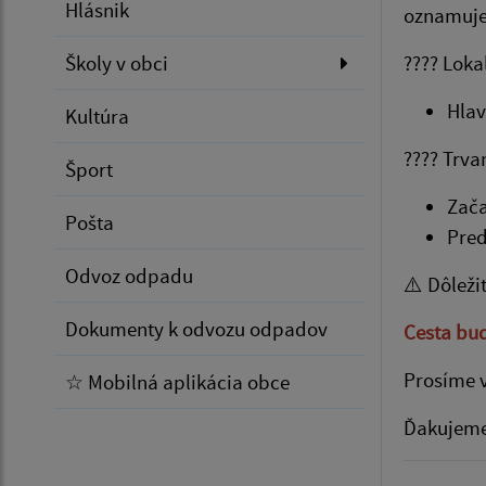
Hlásnik
oznamujem
Školy v obci
???? Loka
Hlav
Kultúra
????️ Trv
Šport
Zača
Pošta
Pred
Odvoz odpadu
⚠️ Dôleži
Dokumenty k odvozu odpadov
Cesta bu
Prosíme v
☆ Mobilná aplikácia obce
Ďakujeme