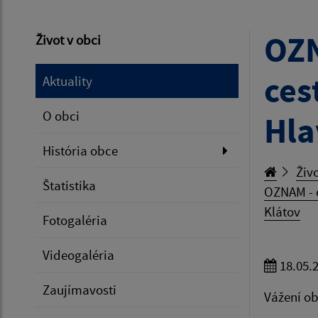
OZN
Život v obci
ces
Aktuality
O obci
Hla
História obce
Živo
Štatistika
OZNAM - o
Klátov
Fotogaléria
Videogaléria
18.05.
Zaujímavosti
Vážení ob