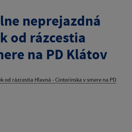
plne neprejazdná
ek od rázcestia
mere na PD Klátov
k od rázcestia Hlavná - Cintorínska v smere na PD