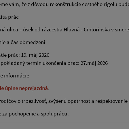
e vám, že z dôvodu rekonštrukcie cestného rigolu bude
lita prác
ná ulica – úsek od rázcestia Hlavná - Cintorínska v smere
anie a čas obmedzení
tie prác: 19. máj 2026
pokladaný termín ukončenia prác: 27.máj 2026
té informácie
de úplne neprejazdná
.
odičov o trpezlivosť, zvýšenú opatrnosť a rešpektovani
 za pochopenie a spoluprácu .