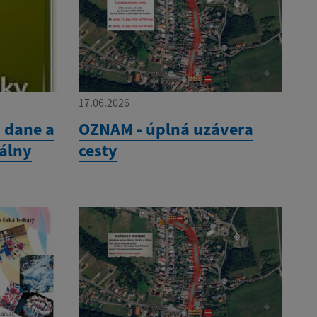
17.06.2026
- dane a
OZNAM - úplná uzávera
álny
cesty