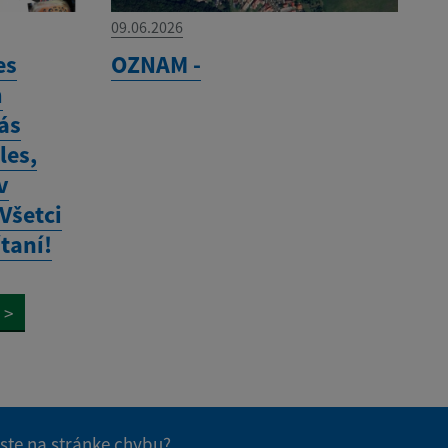
09.06.2026
es
OZNAM -
m
ás
les,
v
 Všetci
ítaní!
>
 ste na stránke chybu?