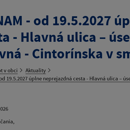
AM - od 19.5.2027 ú
ta - Hlavná ulica – ús
vná - Cintorínska v s
t v obci
Aktuality
d 19.5.2027 úplne neprejazdná cesta - Hlavná ulica – úse
2026
čania,