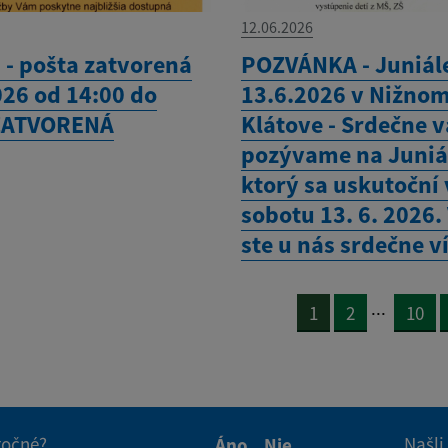
12.06.2026
- pošta zatvorená
POZVÁNKA - Juniál
026 od 14:00 do
13.6.2026 v Nižno
ZATVORENÁ
Klátove - Srdečne v
pozývame na Juniá
ktorý sa uskutoční 
sobotu 13. 6. 2026.
ste u nás srdečne v
...
1
2
10
itočné?
Našli
Áno
Nie