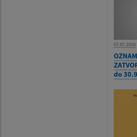
07.07.2026
OZNAM 
ZATVOR
do 30.