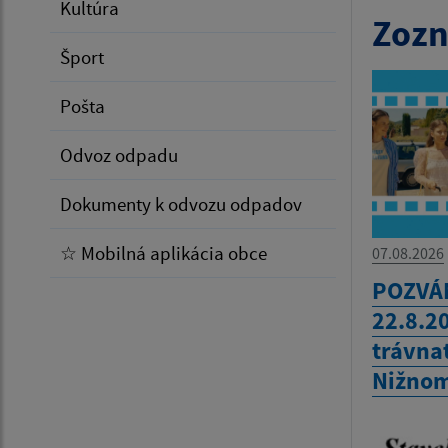
Kultúra
Zozn
Šport
Pošta
Odvoz odpadu
Dokumenty k odvozu odpadov
☆ Mobilná aplikácia obce
07.08.2026
POZVÁN
22.8.2
trávna
Nižnom