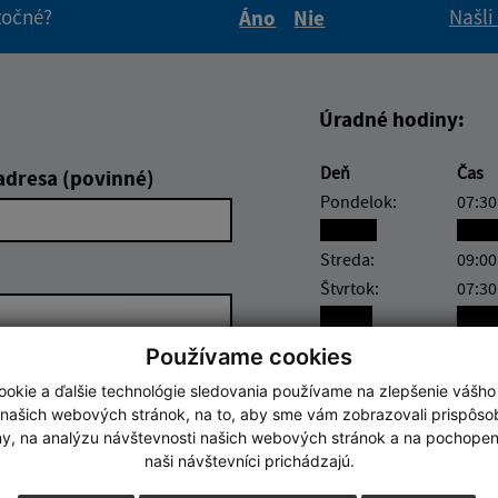
itočné?
Našli
Áno
Nie
Boli tieto informácie pre 
Boli tieto informáci
Úradné hodiny:
Deň
Čas
adresa (povinné)
Pondelok:
07:30
Utorok:
nest
Streda:
09:00
Štvrtok:
07:30
Piatok:
nest
Používame cookies
Obedňajšia prestáv
okie a ďalšie technológie sledovania používame na zlepšenie vášho
 našich webových stránok, na to, aby sme vám zobrazovali prispôs
my, na analýzu návštevnosti našich webových stránok a na pochopeni
naši návštevníci prichádzajú.
Google reCaptcha Response
Odoslať správu