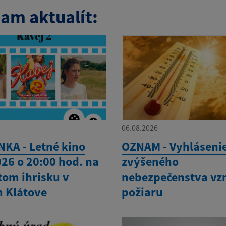
am aktualít:
06.08.2026
KA - Letné kino
OZNAM - Vyhláseni
026 o 20:00 hod. na
zvýšeného
tom ihrisku v
nebezpečenstva vz
 Klátove
požiaru