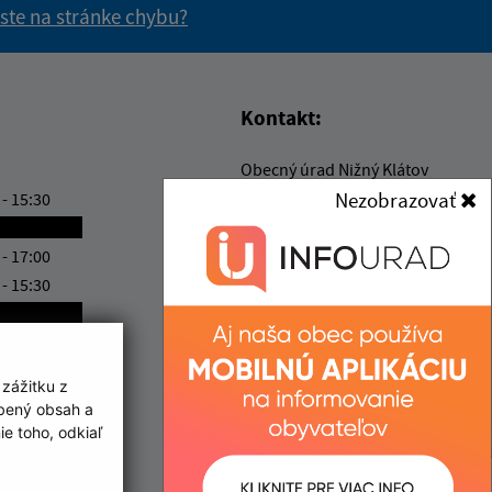
 ste na stránke chybu?
vás užitočné?
e pre vás užitočné?
Kontakt:
Obecný úrad Nižný Klátov
Hlavná 1/1
Nezobrazovať
 - 15:30
044 12 Nižný Klátov
ránkový deň
 - 17:00
info@niznyklatov.sk
 - 15:30
+421 55 729 60 33
ránkový deň
IČO: 00324507
ka:
12:00 - 12:30
 zážitku z
obený obsah a
e toho, odkiaľ