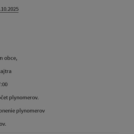
.10.2025
m obce,
zajtra
7:00
očet plynomerov.
tupnenie plynomerov
ov.