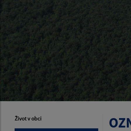
OZN
Život v obci