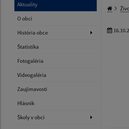
Aktuality
Živo
O obci
16.10.
História obce
Štatistika
Fotogaléria
Videogaléria
Zaujímavosti
Hlásnik
Školy v obci