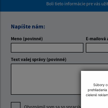
Boli tieto informácie pre vás už
Napíšte nám:
Meno (povinné)
E-mailová 
Text vašej správy (povinné)
Súbory co
prehliadania
cielené rekla
Oboznámil som sa so
spracúvaním