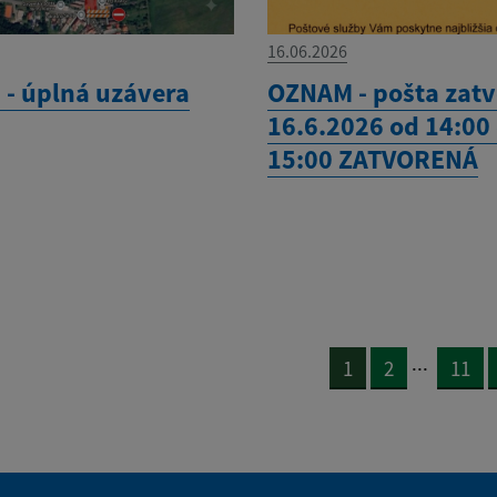
16.06.2026
- úplná uzávera
OZNAM - pošta zat
16.6.2026 od 14:00
15:00 ZATVORENÁ
...
1
2
11