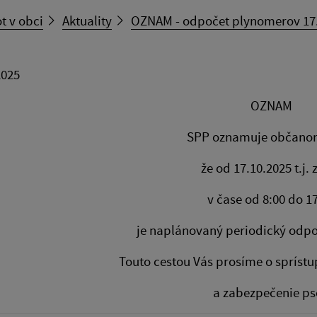
t v obci
Aktuality
OZNAM - odpočet plynomerov 17
2025
OZNAM
SPP oznamuje občano
že od 17.10.2025 t.j. 
v čase od 8:00 do 1
je naplánovaný periodický odp
Touto cestou Vás prosíme o sprís
a zabezpečenie ps