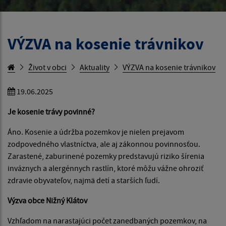
VÝZVA na kosenie trávnikov
Život v obci
Aktuality
VÝZVA na kosenie trávnikov
19.06.2025
Je kosenie trávy povinné?
Áno. Kosenie a údržba pozemkov je nielen prejavom
zodpovedného vlastníctva, ale aj zákonnou povinnosťou.
Zarastené, zaburinené pozemky predstavujú riziko šírenia
inváznych a alergénnych rastlín, ktoré môžu vážne ohroziť
zdravie obyvateľov, najmä detí a starších ľudí.
Výzva obce Nižný Klátov
Vzhľadom na narastajúci počet zanedbaných pozemkov, na