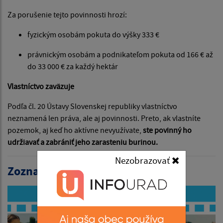
Za porušenie tejto povinnosti hrozí:
fyzickým osobám pokuta do výšky 333 €
právnickým osobám a podnikateľom pokuta od 166 € až
do 33 000 € za každý hektár
Vlastníctvo zaväzuje
Podľa čl. 20 Ústavy Slovenskej republiky vlastníctvo
neznamená len práva, ale aj povinnosti. Preto, ak vlastníte
pozemok, aj keď ho aktívne nevyužívate,
ste povinný ho
udržiavať a zabrániť jeho zarasteniu burinou.
Nezobrazovať
Zoznam aktualít: