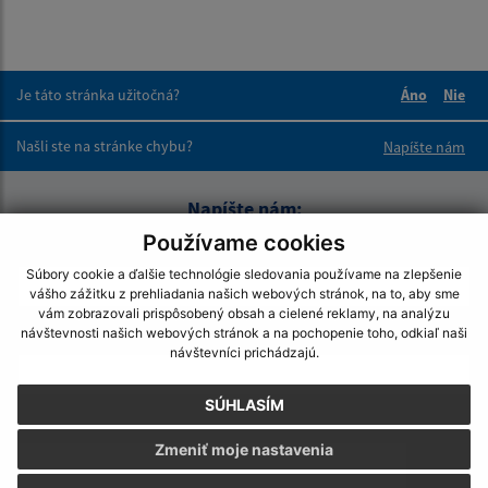
Je táto stránka užitočná?
Áno
Nie
Boli tieto 
Boli 
Našli ste na stránke chybu?
Napíšte nám
Napíšte nám:
Používame cookies
Meno (povinné)
Súbory cookie a ďalšie technológie sledovania používame na zlepšenie
vášho zážitku z prehliadania našich webových stránok, na to, aby sme
vám zobrazovali prispôsobený obsah a cielené reklamy, na analýzu
návštevnosti našich webových stránok a na pochopenie toho, odkiaľ naši
E-mailová adresa (povinné)
návštevníci prichádzajú.
SÚHLASÍM
Text vašej správy (povinné)
Zmeniť moje nastavenia