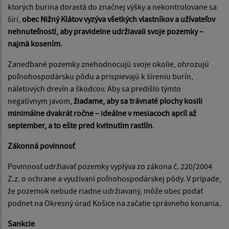
ktorých burina dorastá do značnej výšky a nekontrolovane sa
šíri,
obec Nižný Klátov vyzýva všetkých vlastníkov a užívateľov
nehnuteľností, aby pravidelne udržiavali svoje pozemky –
najmä kosením
.
Zanedbané pozemky znehodnocujú svoje okolie, ohrozujú
poľnohospodársku pôdu a prispievajú k šíreniu burín,
náletových drevín a škodcov. Aby sa predišlo týmto
negatívnym javom,
žiadame, aby sa trávnaté plochy kosili
minimálne dvakrát ročne – ideálne v mesiacoch apríl až
september, a to ešte pred kvitnutím rastlín
.
Zákonná povinnosť
Povinnosť udržiavať pozemky vyplýva zo zákona č. 220/2004
Z.z. o ochrane a využívaní poľnohospodárskej pôdy. V prípade,
že pozemok nebude riadne udržiavaný, môže obec podať
podnet na Okresný úrad Košice na začatie správneho konania.
Sankcie