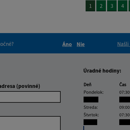
1
2
3
4
itočné?
Našli
Áno
Nie
Boli tieto informácie pre 
Boli tieto informáci
Úradné hodiny:
Deň
Čas
adresa (povinné)
Pondelok:
07:30
Utorok:
nest
Streda:
09:00
Štvrtok:
07:30
Piatok:
nest