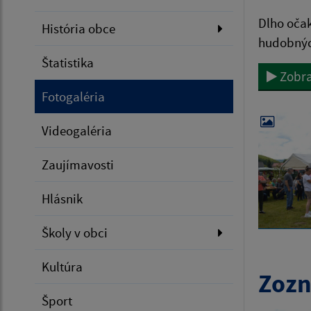
Dlho očak
História obce
hudobných
Štatistika
Zobra
Fotogaléria
Videogaléria
Zaujímavosti
Hlásnik
Školy v obci
Kultúra
Zozn
Šport