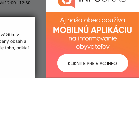
ka:
12:00 - 12:30
 zážitku z
obený obsah a
e toho, odkiaľ