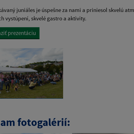
ávaný juniáles je úspešne za nami a priniesol skvelú a
 vystúpení, skvelé gastro a aktivity.
ziť prezentáciu
am fotogalérií: