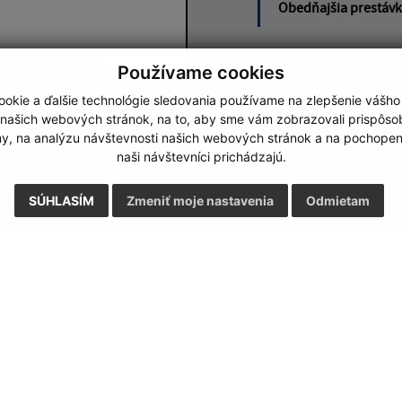
Obedňajšia prestáv
Používame cookies
okie a ďalšie technológie sledovania používame na zlepšenie vášho
Google reCaptcha Response
Odoslať správu
 našich webových stránok, na to, aby sme vám zobrazovali prispôs
my, na analýzu návštevnosti našich webových stránok a na pochopeni
naši návštevníci prichádzajú.
SÚHLASÍM
Zmeniť moje nastavenia
Odmietam