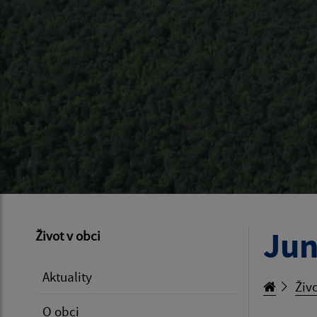
Jun
Život v obci
Aktuality
Živo
O obci