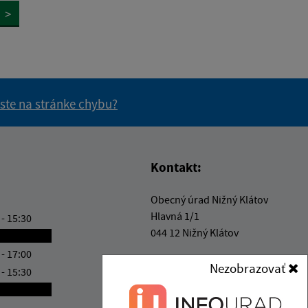
>
 ste na stránke chybu?
vás užitočné?
e pre vás užitočné?
Kontakt:
Obecný úrad Nižný Klátov
Hlavná 1/1
 - 15:30
044 12 Nižný Klátov
ránkový deň
 - 17:00
info@niznyklatov.sk
Nezobrazovať
 - 15:30
+421 55 729 60 33
ránkový deň
IČO: 00324507