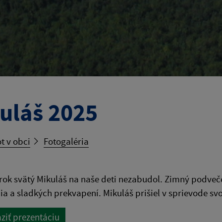
uláš 2025
t v obci
Fotogaléria
 rok svätý Mikuláš na naše deti nezabudol. Zimný podveče
a a sladkých prekvapení. Mikuláš prišiel v sprievode s
ziť prezentáciu