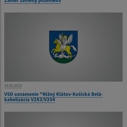
Zámer zámeny pozemkov
16.03.2023
VSD oznámenie "Nižný Klátov-Košická Belá-
kabelizácia V283/V204