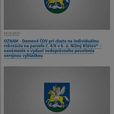
18.10.2023
OZNAM - Domová ČOV pri chate na individuálnu
rekreáciu na parcele č. 4/6 v k. ú. Nižný Klátov“ -
oznámenie o vydaní vodoprávneho povolenia
verejnou vyhláškou