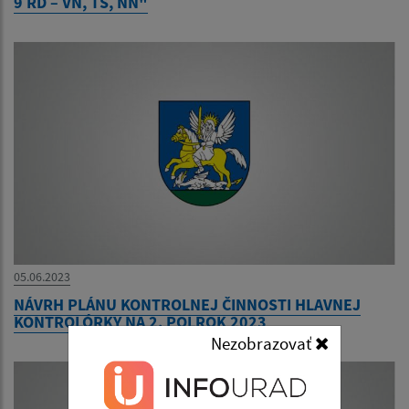
9 RD – VN, TS, NN"
05.06.2023
NÁVRH PLÁNU KONTROLNEJ ČINNOSTI HLAVNEJ
KONTROLÓRKY NA 2. POLROK 2023
Nezobrazovať