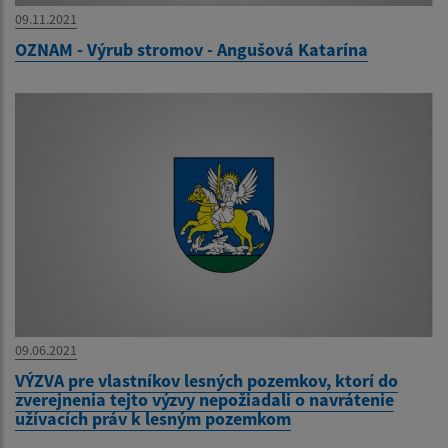
09.11.2021
OZNAM - Výrub stromov - Angušová Katarína
09.06.2021
VÝZVA pre vlastníkov lesných pozemkov, ktorí do
zverejnenia tejto výzvy nepožiadali o navrátenie
užívacích práv k lesným pozemkom