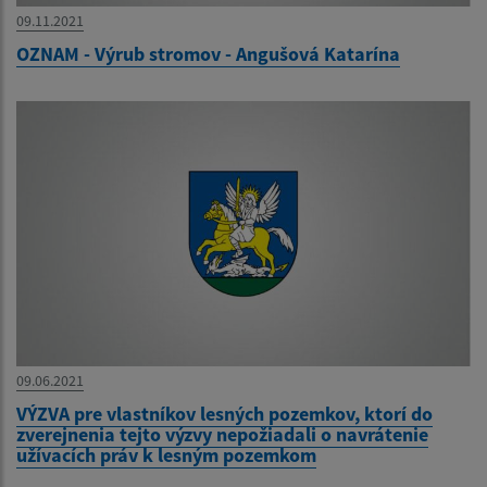
09.11.2021
OZNAM - Výrub stromov - Angušová Katarína
09.06.2021
VÝZVA pre vlastníkov lesných pozemkov, ktorí do
zverejnenia tejto výzvy nepožiadali o navrátenie
užívacích práv k lesným pozemkom