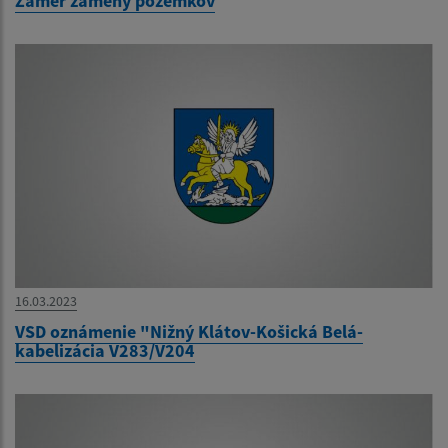
Zámer zámeny pozemkov
16.03.2023
VSD oznámenie "Nižný Klátov-Košická Belá-
kabelizácia V283/V204