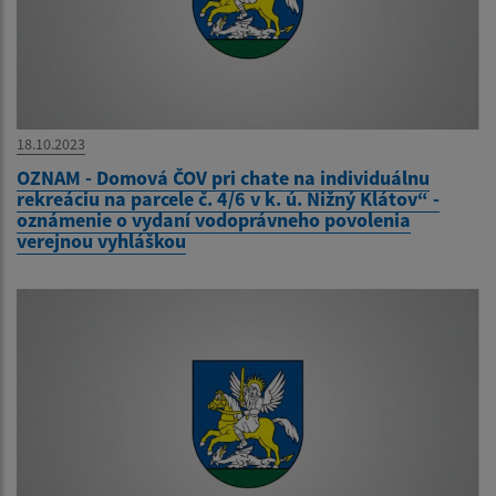
18.10.2023
OZNAM - Domová ČOV pri chate na individuálnu
rekreáciu na parcele č. 4/6 v k. ú. Nižný Klátov“ -
oznámenie o vydaní vodoprávneho povolenia
verejnou vyhláškou