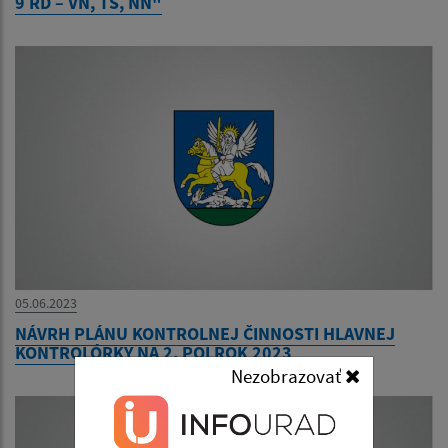
9 RD – VN, TS, NN"
05.06.2023
NÁVRH PLÁNU KONTROLNEJ ČINNOSTI HLAVNEJ
KONTROLÓRKY NA 2. POLROK 2023
Nezobrazovať