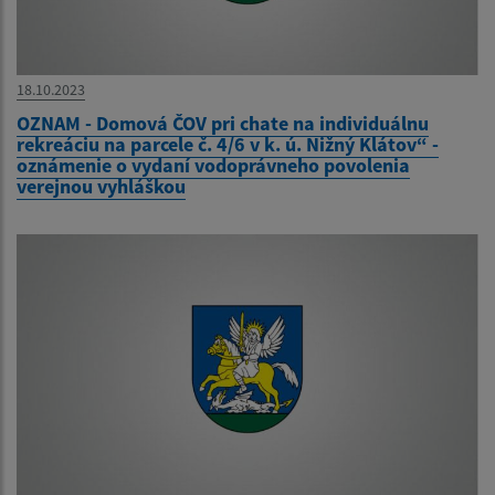
18.10.2023
OZNAM - Domová ČOV pri chate na individuálnu
rekreáciu na parcele č. 4/6 v k. ú. Nižný Klátov“ -
oznámenie o vydaní vodoprávneho povolenia
verejnou vyhláškou