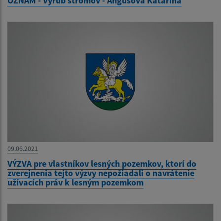
OZNAM - Výrub stromov - Angušová Katarína
09.06.2021
VÝZVA pre vlastníkov lesných pozemkov, ktorí do
zverejnenia tejto výzvy nepožiadali o navrátenie
užívacích práv k lesným pozemkom