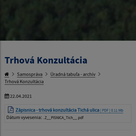
Trhová Konzultácia
Samospráva
Úradná tabuľa - archív
Trhová Konzultácia
22.04.2021
Zápisnica - trhová konzultácia Tichá ulica
| PDF | 0.11 Mb
Dátum vyvesenia:
..Z__PISNICA_Tich__.pdf