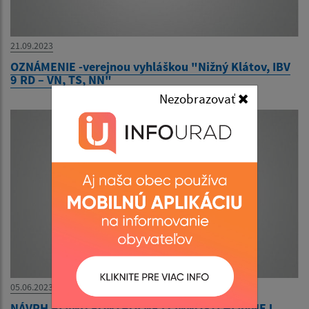
21.09.2023
OZNÁMENIE -verejnou vyhláškou "Nižný Klátov, IBV
9 RD – VN, TS, NN"
Nezobrazovať
05.06.2023
NÁVRH PLÁNU KONTROLNEJ ČINNOSTI HLAVNEJ