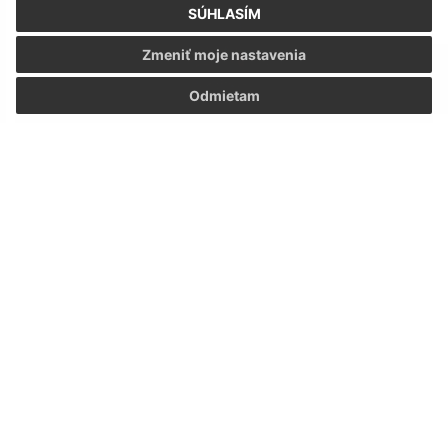
SÚHLASÍM
Zmeniť moje nastavenia
Odmietam
12.05.2021
VÝBEROVÉ KONANIE na obsadenie funkcie riaditeľa/-
ky Základnej školy v Nižnom Klátove