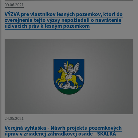
09.06.2021
VÝZVA pre vlastníkov lesných pozemkov, ktorí do
zverejnenia tejto výzvy nepožiadali o navrátenie
užívacích práv k lesným pozemkom
24.05.2021
Verejná vyhláška - Návrh projektu pozemkových
úprav v zriadenej záhradkovej osade - SKALKA