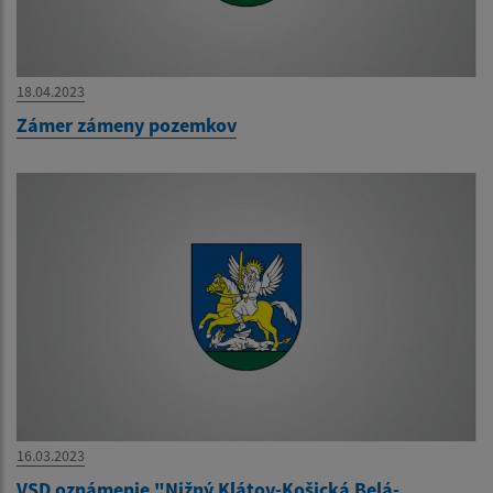
18.04.2023
Zámer zámeny pozemkov
16.03.2023
VSD oznámenie "Nižný Klátov-Košická Belá-