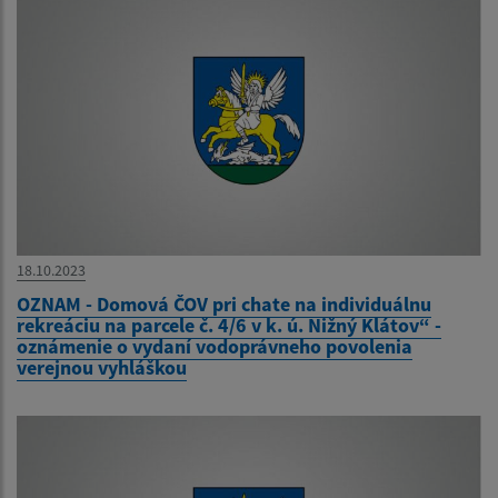
18.10.2023
OZNAM - Domová ČOV pri chate na individuálnu
rekreáciu na parcele č. 4/6 v k. ú. Nižný Klátov“ -
oznámenie o vydaní vodoprávneho povolenia
verejnou vyhláškou