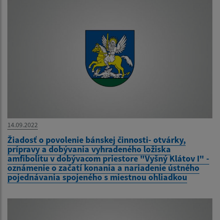
14.09.2022
Žiadosť o povolenie bánskej činnosti- otvárky,
prípravy a dobývania vyhradeného ložiska
amfibolitu v dobývacom priestore "Vyšný Klátov I" -
oznámenie o začatí konania a nariadenie ústného
pojednávania spojeného s miestnou ohliadkou