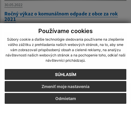
30.05.2022
Ročný výkaz o komunálnom odpade z obce za rok
2021
Používame cookies
Súbory cookie a ďalšie technológie sledovania používame na zlepšenie
vášho zážitku z prehliadania našich webových stránok, na to, aby sme
vám zobrazovali prispôsobený obsah a cielené reklamy, na analýzu
návštevnosti našich webových stránok a na pochopenie toho, odkiaľ naši
návštevníci prichádzajú.
SÚHLASÍM
Zmeniť moje nastavenia
Odmietam
12.05.2021
VÝBEROVÉ KONANIE na obsadenie funkcie riaditeľa/-
ky Základnej školy v Nižnom Klátove