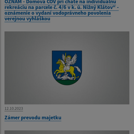
OZNAM - Domová ČOV pri chate na individuálnu
rekreáciu na parcele č. 4/6 v k. ú. Nižný Klátov“ -
oznámenie o vydaní vodoprávneho povolenia
verejnou vyhláškou
12.10.2023
Zámer prevodu majetku