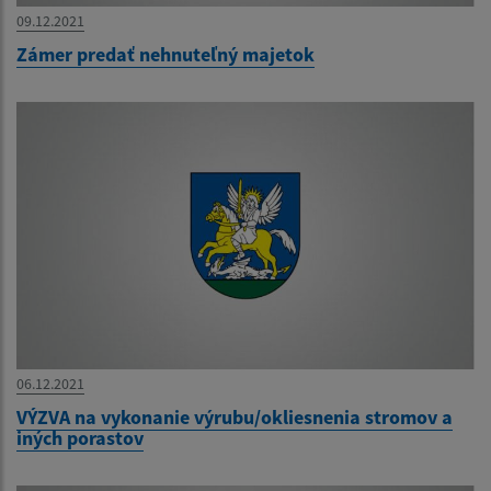
09.12.2021
Zámer predať nehnuteľný majetok
06.12.2021
VÝZVA na vykonanie výrubu/okliesnenia stromov a
iných porastov