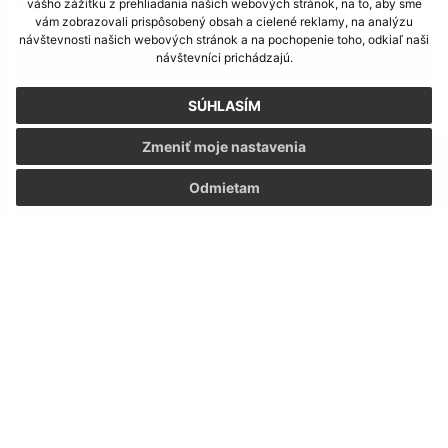
2021
vášho zážitku z prehliadania našich webových stránok, na to, aby sme
vám zobrazovali prispôsobený obsah a cielené reklamy, na analýzu
návštevnosti našich webových stránok a na pochopenie toho, odkiaľ naši
návštevníci prichádzajú.
SÚHLASÍM
Zmeniť moje nastavenia
Odmietam
12.05.2021
VÝBEROVÉ KONANIE na obsadenie funkcie riaditeľa/-
ky Základnej školy v Nižnom Klátove