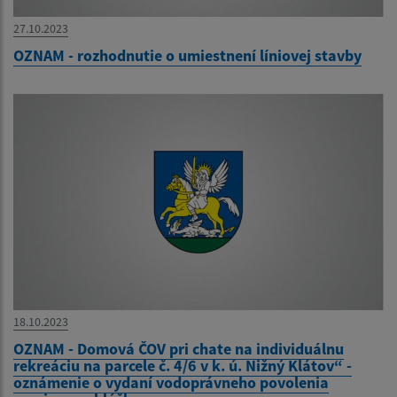
27.10.2023
OZNAM - rozhodnutie o umiestnení líniovej stavby
18.10.2023
OZNAM - Domová ČOV pri chate na individuálnu
rekreáciu na parcele č. 4/6 v k. ú. Nižný Klátov“ -
oznámenie o vydaní vodoprávneho povolenia