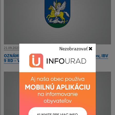
21.09.2023
Nezobrazovať
OZNÁMENIE -verejnou vyhláškou "Nižný Klátov, IBV
9 RD – VN, TS, NN"